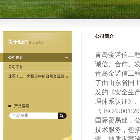
公司简介
关于我们
About Us
青岛金诺信工
公司简介
诚信、合作、
公司荣誉
青岛金诺信工
速看！二十大报告中的自然资源要点
了由山东省国
发的《安全生产许可
理体系认证》、《G
产品搜索
《 ISO450
国际贸易部，
技术服务，包
查、地质灾害