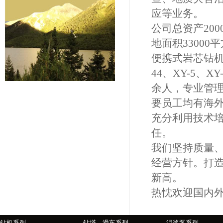
应等业务。
公司总资产20
地面积3300
便携式岩芯钻机
44、XY-5、X
余人，专业管理
要员工均有海
充分利用技术
任。
我们坚持质量
经营方针。打
新高。
热忱欢迎国内
钻机系列
钻塔、滑车系列
泥浆泵系列