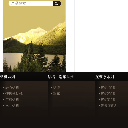
钻机系列
钻塔、滑车系列
泥浆泵系列
岩心钻机
钻塔
BW-160型
便携式钻机
滑车
BW-250型
工程钻机
BW-320型
水井钻机
泥浆泵配件